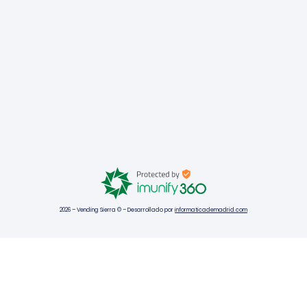
2026 – Vending Sierra © – Desarrollado por
informaticademadrid.com