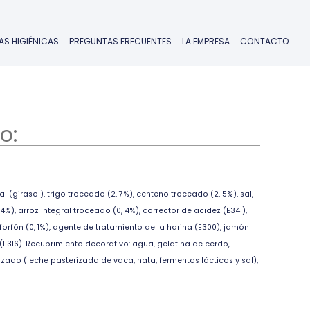
AS HIGIÉNICAS
PREGUNTAS FRECUENTES
LA EMPRESA
CONTACTO
o:
al (girasol), trigo troceado (2, 7%), centeno troceado (2, 5%), sal,
%), arroz integral troceado (0, 4%), corrector de acidez (E341),
alforfón (0, 1%), agente de tratamiento de la harina (E300), jamón
(E316). Recubrimiento decorativo: agua, gelatina de cerdo,
izado (leche pasterizada de vaca, nata, fermentos lácticos y sal),