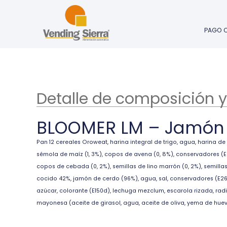
PAGO 
Detalle de composición y
BLOOMER LM – Jamón 
Pan 12 cereales Oroweat, harina integral de trigo, agua, harina de t
sémola de maíz (1, 3%), copos de avena (0, 8%), conservadores (E28
copos de cebada (0, 2%), semillas de lino marrón (0, 2%), semillas d
cocido 42%, jamón de cerdo (96%), agua, sal, conservadores (E267,
azúcar, colorante (E150d), lechuga mezclum, escarola rizada, radi
mayonesa (aceite de girasol, agua, aceite de oliva, yema de huevo