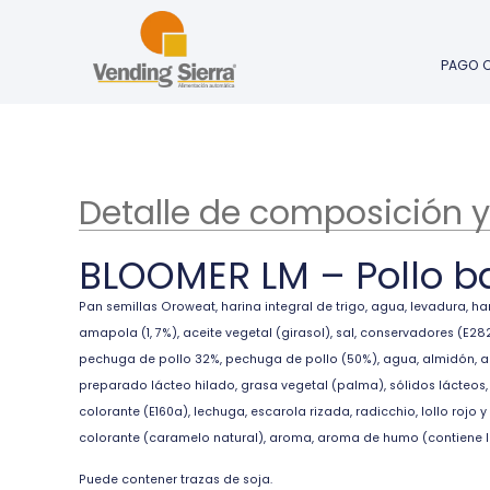
PAGO 
Detalle de composición y
BLOOMER LM – Pollo 
Pan semillas Oroweat, harina integral de trigo, agua, levadura, har
amapola (1, 7%), aceite vegetal (girasol), sal, conservadores (E28
pechuga de pollo 32%, pechuga de pollo (50%), agua, almidón, aroma
preparado lácteo hilado, grasa vegetal (palma), sólidos lácteos,
colorante (E160a), lechuga, escarola rizada, radicchio, lollo roj
colorante (caramelo natural), aroma, aroma de humo (contiene l
Puede contener trazas de soja.