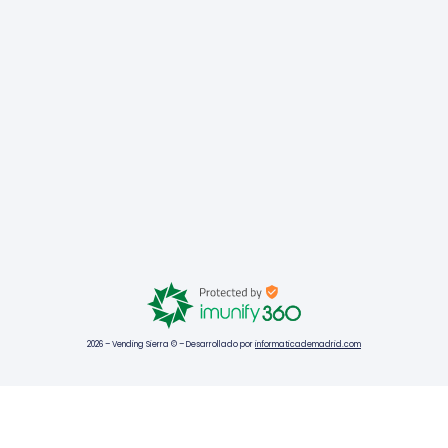
2026 – Vending Sierra © – Desarrollado por
informaticademadrid.com