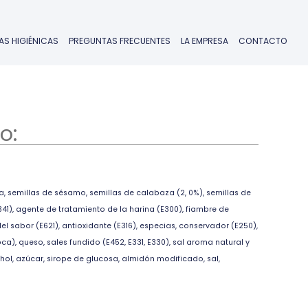
AS HIGIÉNICAS
PREGUNTAS FRECUENTES
LA EMPRESA
CONTACTO
o:
ada, semillas de sésamo, semillas de calabaza (2, 0%), semillas de
E341), agente de tratamiento de la harina (E300), fiambre de
el sabor (E621), antioxidante (E316), especias, conservador (E250),
a), queso, sales fundido (E452, E331, E330), sal aroma natural y
hol, azúcar, sirope de glucosa, almidón modificado, sal,