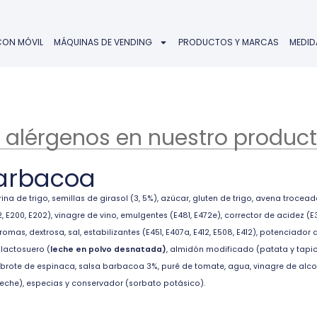
CON MÓVIL
MÁQUINAS DE VENDING
PRODUCTOS Y MARCAS
MEDID
 alérgenos en nuestro product
barbacoa
ina de trigo, semillas de girasol (3, 5%), azúcar, gluten de trigo, avena troce
2, E200, E202), vinagre de vino, emulgentes (E481, E472e), corrector de acidez (
s, dextrosa, sal, estabilizantes (E451, E407a, E412, E508, E412), potenciador d
 lactosuero (
leche en polvo desnatada)
, almidón modificado (patata y tapioc
o y brote de espinaca, salsa barbacoa 3%, puré de tomate, agua, vinagre de alco
eche), especias y conservador (sorbato potásico).