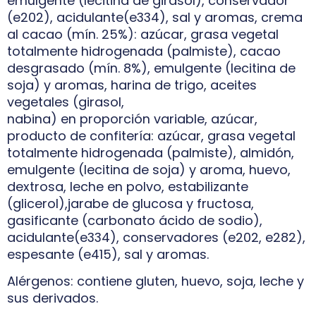
emulgente (lecitina de girasol), conservador
(e202), acidulante(e334), sal y aromas, crema
al cacao (mín. 25%): azúcar, grasa vegetal
totalmente hidrogenada (palmiste), cacao
desgrasado (mín. 8%), emulgente (lecitina de
soja) y aromas, harina de trigo, aceites
vegetales (girasol,
nabina) en proporción variable, azúcar,
producto de confitería: azúcar, grasa vegetal
totalmente hidrogenada (palmiste), almidón,
emulgente (lecitina de soja) y aroma, huevo,
dextrosa, leche en polvo, estabilizante
(glicerol),jarabe de glucosa y fructosa,
gasificante (carbonato ácido de sodio),
acidulante(e334), conservadores (e202, e282),
espesante (e415), sal y aromas.
Alérgenos: contiene gluten, huevo, soja, leche y
sus derivados.