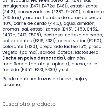
a), levadura,
leche en polvo
(2, 72%), sal,
emulgentes (E471, E472e, E481), estabilizante
(E412), conservadores (E282, E-200), colorante
(E160a ii) y aroma, fiambre de carne de cerdo
40%, carne de cerdo (44%), agua, almidón,
aromas, sal, estabilizantes (E451, E450, E452,
E407a, E412, E508), dextrosa, corteza de cerdo,
antioxidantes (E316, E331), conservador (E250),
colorante (E120), preparado lácteo 15%, grasa
vegetal (palma), sólidos lácteos, lactosuero
(
leche en polvo desnatada)
, almidón
modificado (patata y tapioca), queso, sales
fundido (E452, E331, E330) y sal.
Puede contener trazas de huevo, soja y
sésamo.
Busca otro producto