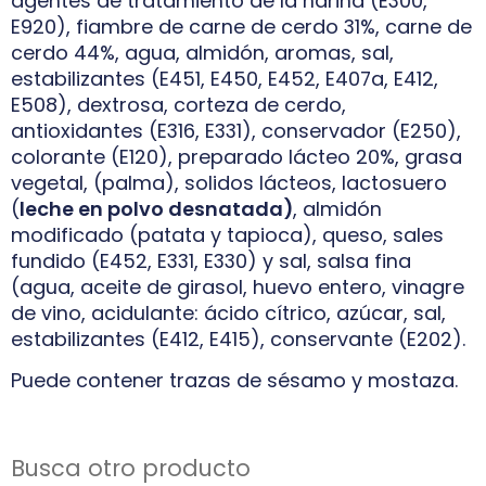
agentes de tratamiento de la harina (E300,
E920), fiambre de carne de cerdo 31%, carne de
cerdo 44%, agua, almidón, aromas, sal,
estabilizantes (E451, E450, E452, E407a, E412,
E508), dextrosa, corteza de cerdo,
antioxidantes (E316, E331), conservador (E250),
colorante (E120), preparado lácteo 20%, grasa
vegetal, (palma), solidos lácteos, lactosuero
(
leche en polvo desnatada)
, almidón
modificado (patata y tapioca), queso, sales
fundido (E452, E331, E330) y sal, salsa fina
(agua, aceite de girasol, huevo entero, vinagre
de vino, acidulante: ácido cítrico, azúcar, sal,
estabilizantes (E412, E415), conservante (E202).
Puede contener trazas de sésamo y mostaza.
Busca otro producto