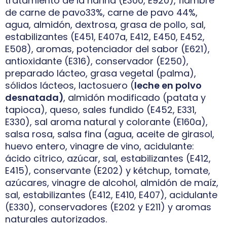
tratamiento de la harina (E300, E920), fiambre
de carne de pavo33%, carne de pavo 44%,
agua, almidón, dextrosa, grasa de pollo, sal,
estabilizantes (E451, E407a, E412, E450, E452,
E508), aromas, potenciador del sabor (E621),
antioxidante (E316), conservador (E250),
preparado lácteo, grasa vegetal (palma),
sólidos lácteos, lactosuero (
leche en polvo
desnatada)
, almidón modificado (patata y
tapioca), queso, sales fundido (E452, E331,
E330), sal aroma natural y colorante (E160a),
salsa rosa, salsa fina (agua, aceite de girasol,
huevo entero, vinagre de vino, acidulante:
ácido cítrico, azúcar, sal, estabilizantes (E412,
E415), conservante (E202) y kétchup, tomate,
azúcares, vinagre de alcohol, almidón de maíz,
sal, estabilizantes (E412, E410, E407), acidulante
(E330), conservadores (E202 y E211) y aromas
naturales autorizados.