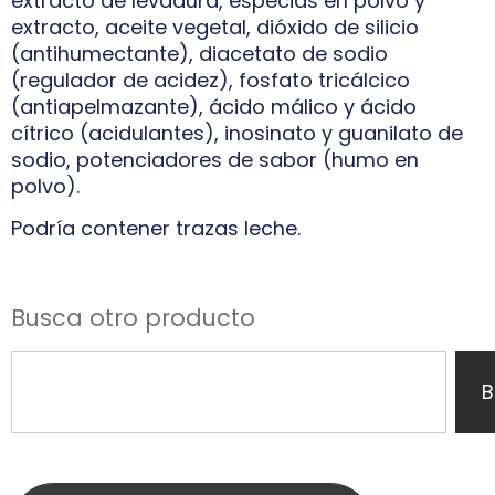
extracto de levadura, especias en polvo y
extracto, aceite vegetal, dióxido de silicio
(antihumectante), diacetato de sodio
(regulador de acidez), fosfato tricálcico
(antiapelmazante), ácido málico y ácido
cítrico (acidulantes), inosinato y guanilato de
sodio, potenciadores de sabor (humo en
polvo).
Podría contener trazas leche.
Busca otro producto
B